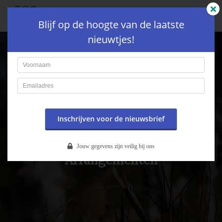
Blijf op de hoogte van de laatste
nieuwtjes!
Inschrijven voor de nieuwsbrief
Jouw gegevens zijn veilig bij ons
Arrangementen