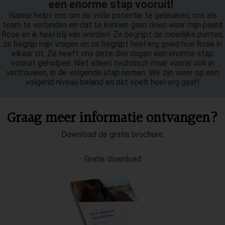
e
e
n
e
n
o
r
m
e
s
t
a
p
v
o
o
r
u
i
t
!
Rianne helpt ons om de volle potentie te gebruiken, ons als
team te verbinden en dat te kunnen gaan doen waar mijn paard
Rose en ik heel blij van worden! Ze begrijpt de moeilijke punten,
ze begrijp mijn vragen en ze begrijpt heel erg goed hoe Rose in
elkaar zit. Ze heeft ons deze drie dagen een enorme stap
vooruit geholpen. Niet alleen technisch maar vooral ook in
vertrouwen, in de volgende stap nemen. We zijn weer op een
volgend niveau beland en dat voelt heel erg gaaf!
Graag meer informatie ontvangen?
Download de gratis brochure.
Gratis download